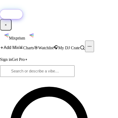
🚀
New:
Add YouTube DJ mixes to Mixprism in 1 click with our Chrome
extension.
Get it →
×
Mixprism
📊
🎧
Add Mix
Charts
🎯
Watchlist
My DJ Crate
Sign in
Get Pro