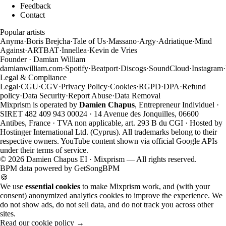
Feedback
Contact
Popular artists
Anyma
·
Boris Brejcha
·
Tale of Us
·
Massano
·
Argy
·
Adriatique
·
Mind
Against
·
ARTBAT
·
Innellea
·
Kevin de Vries
Founder · Damian William
damianwilliam.com
·
Spotify
·
Beatport
·
Discogs
·
SoundCloud
·
Instagram
·
Legal & Compliance
Legal
·
CGU
·
CGV
·
Privacy Policy
·
Cookies
·
RGPD
·
DPA
·
Refund
policy
·
Data Security
·
Report Abuse
·
Data Removal
Mixprism is operated by
Damien Chapus
, Entrepreneur Individuel ·
SIRET 482 409 943 00024 · 14 Avenue des Jonquilles, 06600
Antibes, France · TVA non applicable, art. 293 B du CGI · Hosted by
Hostinger International Ltd. (Cyprus). All trademarks belong to their
respective owners. YouTube content shown via official Google APIs
under their terms of service.
©
2026
Damien Chapus EI · Mixprism — All rights reserved.
BPM data powered by
GetSongBPM
🍪
We use
essential cookies
to make Mixprism work, and (with your
consent) anonymized analytics cookies to improve the experience. We
do not show ads, do not sell data, and do not track you across other
sites.
Read our cookie policy →