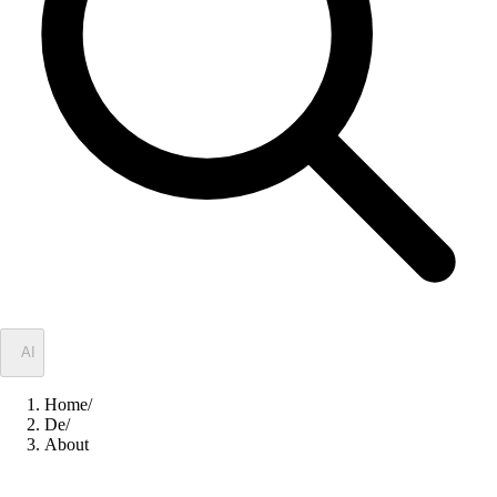
✦
AI
Home
/
De
/
About