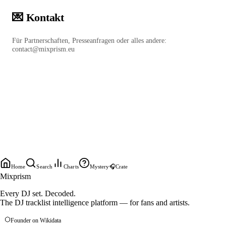
💌 Kontakt
Für Partnerschaften, Presseanfragen oder alles andere:
contact@mixprism.eu
Home
Search
Charts
Mystery
🎧
Crate
Mixprism
Every DJ set. Decoded.
The DJ tracklist intelligence platform — for fans and artists.
Founder on Wikidata