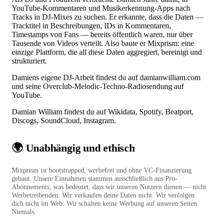
YouTube-Kommentaren und Musikerkennung-Apps nach
Tracks in DJ-Mixes zu suchen. Er erkannte, dass die Daten —
Tracktitel in Beschreibungen, IDs in Kommentaren,
Timestamps von Fans — bereits öffentlich waren, nur über
Tausende von Videos verteilt. Also baute er Mixprism: eine
einzige Plattform, die all diese Daten aggregiert, bereinigt und
strukturiert.
Damiens eigene DJ-Arbeit findest du auf
damianwilliam.com
und seine Overclub-Melodic-Techno-Radiosendung auf
YouTube.
Damian William findest du auf
Wikidata
,
Spotify
,
Beatport
,
Discogs
,
SoundCloud
,
Instagram
.
🌍 Unabhängig und ethisch
Mixprism ist bootstrapped, werbefrei und ohne VC-Finanzierung
gebaut. Unsere Einnahmen stammen ausschließlich aus Pro-
Abonnements, was bedeutet, dass wir unseren Nutzern dienen — nicht
Werbetreibenden. Wir verkaufen deine Daten nicht. Wir verfolgen
dich nicht im Web. Wir schalten keine Werbung auf unseren Seiten.
Niemals.