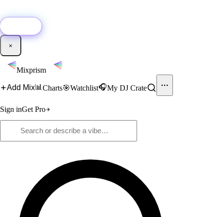
🚀
New:
Add YouTube DJ mixes to Mixprism in 1 click with our Chrome
extension.
Get it →
×
Mixprism
📊
🎧
Add Mix
Charts
🎯
Watchlist
My DJ Crate
Sign in
Get Pro